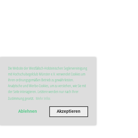
Die Website der Westfälisch-Holsteinischen Seglervereinigung
mit Hochschulsegelclub Münster e.V. verwendet Cookies um
ihren ordnungsgemäßen Betrieb zu gewährleisten.
Analytische und Werbe-Cookies, um zu verstehen, wie Sie mit
der Seite interagieren. Letztere werden nur nach Ihrer
Zustimmung gesetzt.
Mehr Infos
Ablehnen
Akzeptieren