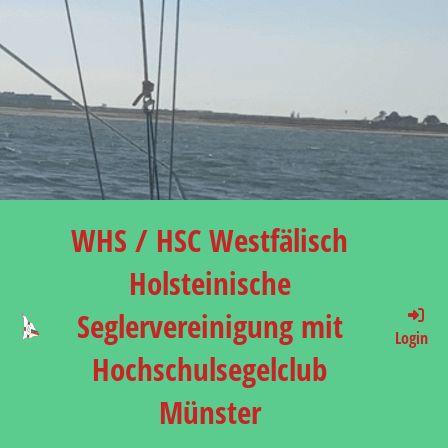
WHS / HSC Westfälisch
Holsteinische
Seglervereinigung mit
Login
Hochschulsegelclub
Münster