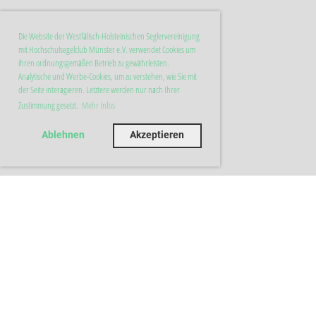
Die Website der Westfälisch-Holsteinischen Seglervereinigung
mit Hochschulsegelclub Münster e.V. verwendet Cookies um
ihren ordnungsgemäßen Betrieb zu gewährleisten.
Analytische und Werbe-Cookies, um zu verstehen, wie Sie mit
der Seite interagieren. Letztere werden nur nach Ihrer
Zustimmung gesetzt.
Mehr Infos
Ablehnen
Akzeptieren