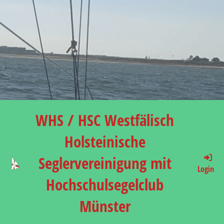
WHS / HSC Westfälisch
Holsteinische
Seglervereinigung mit
Login
Hochschulsegelclub
Münster