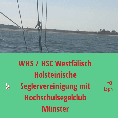
WHS / HSC Westfälisch
Holsteinische
Seglervereinigung mit
Login
Hochschulsegelclub
Münster