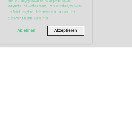
ihren ordnungsgemäßen Betrieb zu gewährleisten.
Analytische und Werbe-Cookies, um zu verstehen, wie Sie mit
der Seite interagieren. Letztere werden nur nach Ihrer
Zustimmung gesetzt.
Mehr Infos
Ablehnen
Akzeptieren